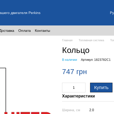
шего двигателя Perkins
Ру
Доставка
Оплата
Контакты
Главная
Топливная система
То
Кольцо
В наличии
Артикул: 1823782C1
747 грн
Купить
Характеристики
Ширина, см
2.0