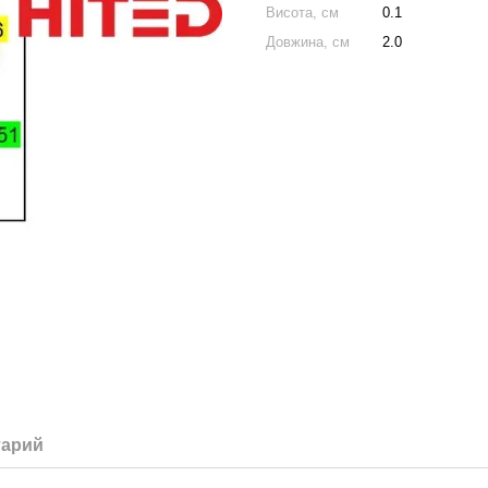
Висота, см
0.1
Довжина, см
2.0
тарий