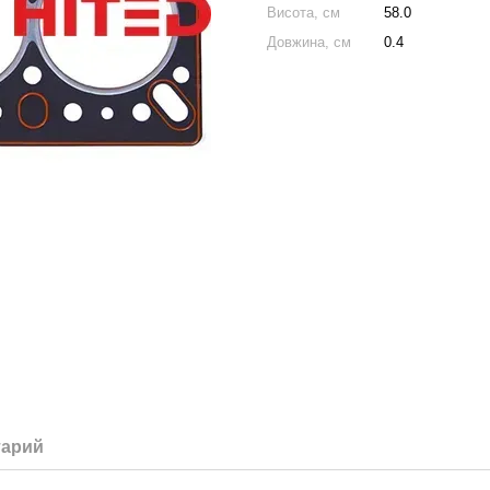
Висота, см
58.0
Довжина, см
0.4
тарий