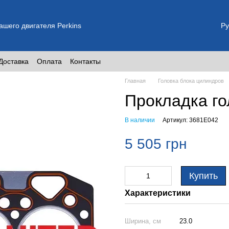
шего двигателя Perkins
Ру
Доставка
Оплата
Контакты
Главная
Головка блока цилиндров
Прокладка го
В наличии
Артикул: 3681E042
5 505 грн
Купить
Характеристики
Ширина, см
23.0