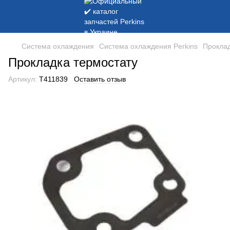
Система охлаждения
Система охлаждения Perkins
Проклад
Прокладка термостату
Артикул:
T411839
Оставить отзыв