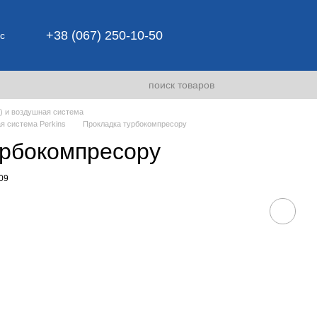
+38 (067) 250-10-50
с
) и воздушная система
я система Perkins
Прокладка турбокомпресору
урбокомпресору
09