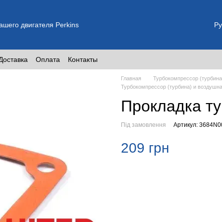
шего двигателя Perkins
Ру
Доставка
Оплата
Контакты
Главная
Турбокомпрессор (турбина
Турбокомпрессор (турбина) и воздушна
Прокладка т
Під замовлення
Артикул: 3684N0
209 грн