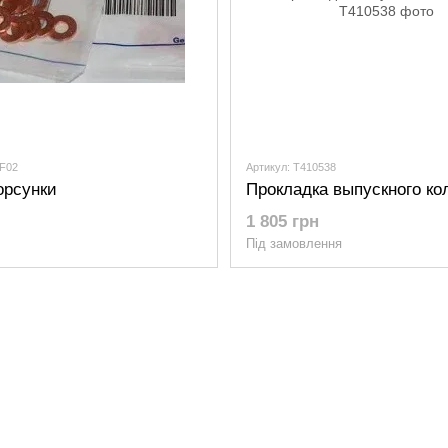
FF02
Артикул: T410538
рсунки
Прокладка выпускного ко
1 805 грн
Під замовлення