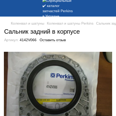
Коленвал и шатуны
Коленвал и шатуны Perkins
Сальник за
Сальник задний в корпусе
Артикул:
4142V066
Оставить отзыв