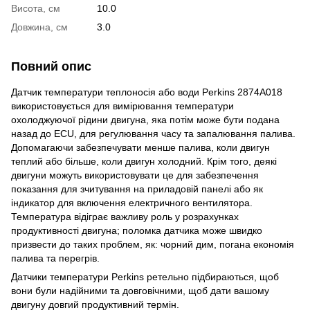
Висота, см
10.0
Довжина, см
3.0
Повний опис
Датчик температури теплоносія або води Perkins 2874A018
використовується для вимірювання температури
охолоджуючої рідини двигуна, яка потім може бути подана
назад до ECU, для регулювання часу та запалювання палива.
Допомагаючи забезпечувати менше палива, коли двигун
теплий або більше, коли двигун холодний. Крім того, деякі
двигуни можуть використовувати це для забезпечення
показання для зчитування на приладовій панелі або як
індикатор для включення електричного вентилятора.
Температура відіграє важливу роль у розрахунках
продуктивності двигуна; поломка датчика може швидко
призвести до таких проблем, як: чорний дим, погана економія
палива та перегрів.
Датчики температури Perkins ретельно підбираються, щоб
вони були надійними та довговічними, щоб дати вашому
двигуну довгий продуктивний термін.