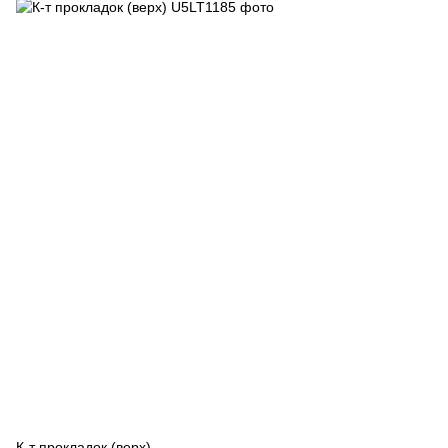
К-т прокладок (верх)