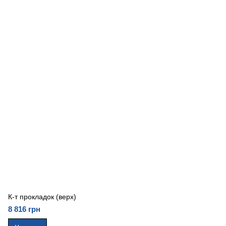
К-т прокладок (верх)
8 816 грн