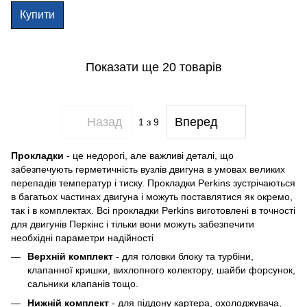
Купити
Показати ще 20 товарів
Назад
Вперед
1
з 9
Прокладки
- це недорогі, але важливі деталі, що
забезпечують герметичність вузлів двигуна в умовах великих
перепадів температур і тиску. Прокладки Perkins зустрічаються
в багатьох частинах двигуна і можуть поставлятися як окремо,
так і в комплектах. Всі прокладки Perkins виготовлені в точності
для двигунів Перкінс і тільки вони можуть забезпечити
необхідні параметри надійності
Верхній комплект
- для головки блоку та турбіни,
клапанної кришки, вихлопного колектору, шайби форсунок,
сальники клапанів тощо.
Нижній комплект
- для піддону картера, охолоджувача,