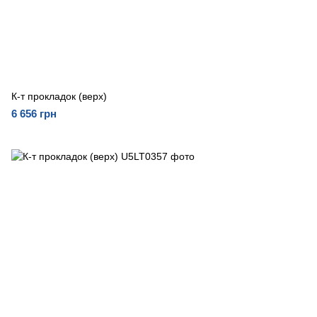
К-т прокладок (верх)
6 656 грн