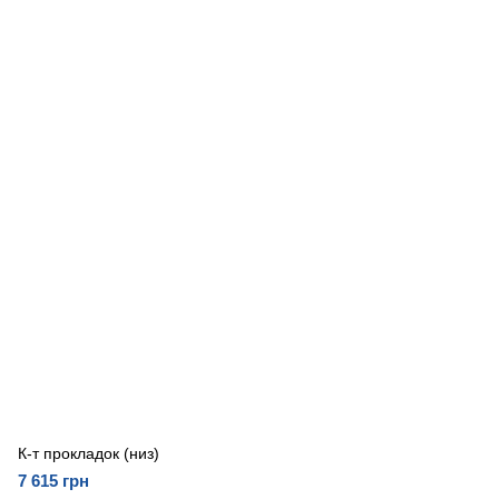
К-т прокладок (низ)
7 615 грн