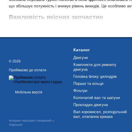
що збільшує потужність і знижує рівень викидів. Це особливо ак
Важливість якісних запчастин
Вибір високоякісного турбокомпресора стає ключовим моментом 
підроблених або неякісних запчастин може призвести до серйо
Турбіна на перкінс проходить суворі випробування та контроль
турбокомпресор Перкінс у нас, ви отримуєте не тільки продукт 
Каталог
Двигуни
Купуйте оригінальні турбокомпресори
© 2026
Комплекти для ремонту
Наша компанія пропонує широкий асортимент оригінальних запч
двигуна
Приймаємо до оплати
отримуєте не лише якісний продукт, а й високий рівень сервісу.
Головка блоку циліндрів
Поршні та кільця
Наша команда досвідчених фахівців готова надати консультації
обладнанням. Ми прагнемо забезпечити наших клієнтів не лише 
Фільтри
Мобільна версія
Колінчатий вал та шатуни
Perkins – гарантія якості!
Прокладки двигуна
Турбіна Перкінс – це не просто деталь для двигуна, це ключови
Вал коромисел, розподільчий
вал, клапанна кришка
комерційного транспорту та обладнання. Якість Perkins стане 
Інтернет-магазин створений з
Хорошоп