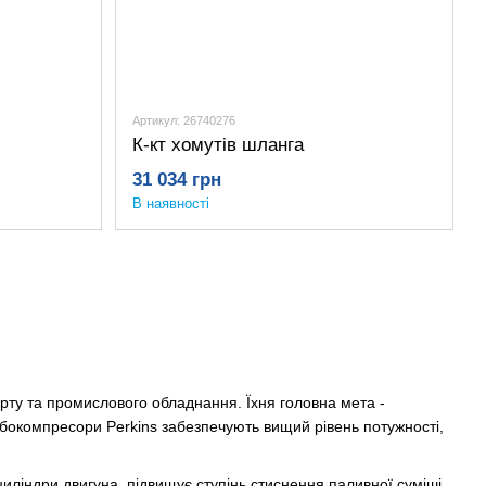
Артикул: 26740276
К-кт хомутів шланга
31 034 грн
В наявності
рту та промислового обладнання. Їхня головна мета -
окомпресори Perkins забезпечують вищий рівень потужності,
иліндри двигуна, підвищує ступінь стиснення паливної суміші,