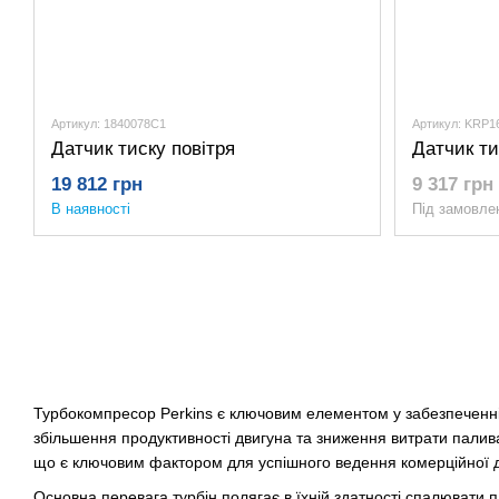
Артикул: 1840078C1
Артикул: KRP1
Датчик тиску повітря
Датчик ти
19 812 грн
9 317 грн
В наявності
Під замовле
Турбокомпресор Perkins є ключовим елементом у забезпеченні 
збільшення продуктивності двигуна та зниження витрати пали
що є ключовим фактором для успішного ведення комерційної д
Основна перевага турбін полягає в їхній здатності спалювати 