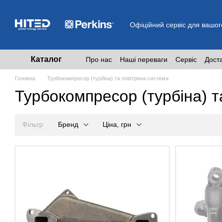
Перейти до основного контенту
Офіційний сервіс для вашог
Каталог
Про нас
Наші переваги
Сервіс
Дост
Головна
Турбокомпресор (турбіна) та повітряна система
Турбокомпресор (турбіна) т
Фільтр
Бренд
Ціна, грн