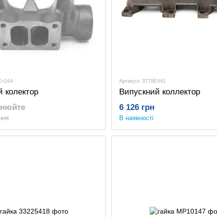
E+164
Артикул: 3778E441
й колектор
Випускний коллектор
чнюйте
6 126 грн
ння
В наявності