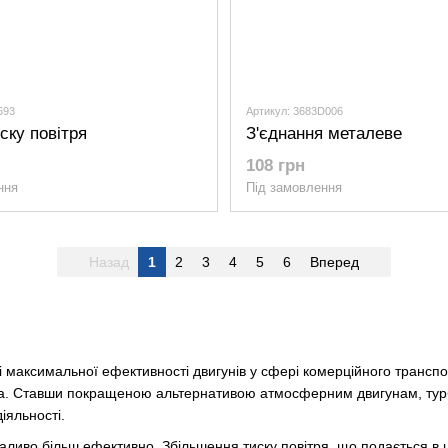
693
Артикул: 3683D006
ску повітря
З'єднання металеве
108 грн
ння
Під замовлення
Назад
1
2
3
4
5
6
Вперед
максимальної ефективності двигунів у сфері комерційного транспо
ва. Ставши покращеною альтернативою атмосферним двигунам, турб
іяльності.
паливо більш ефективно. Збільшення тиску повітря, що подається в ц