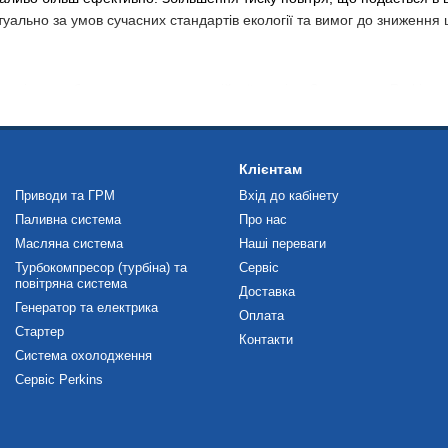
туально за умов сучасних стандартів екології та вимог до зниження 
під час обслуговування комерційної техніки. Запчастини Perkins в
зних проблем з двигуном, зупинки виробничого процесу та додатков
 якості на всіх етапах виробництва. Це гарантує відповідність висо
із відмінною репутацією, а й упевненість у його надійності у найекс
Клієнтам
Приводи та ГРМ
Вхід до кабінету
Паливна система
Про нас
астин Perkins. Ми є офіційним дилером та гарантуємо справжність
Масляна система
Наші переваги
Турбокомпресор (турбіна) та
Сервіс
повітряна система
 щодо вибору та встановлення турбіни, а також надати повну інформ
Доставка
продукцією високої якості, а й якісним сервісом після продажу.
Генератор та електрика
Оплата
Стартер
Контакти
Система охолодження
й елемент у підвищенні продуктивності вашого бізнесу. Ви інвестує
Сервіс Perkins
вашим надійним партнером у досягненні бізнес-цілей.