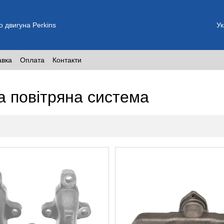
о двигуна Perkins
Ук
авка
Оплата
Контакти
а повітряна система