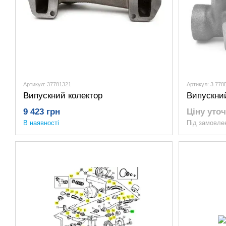
Артикул: 37781321
Артикул: 3.778
Випускний колектор
Випускни
9 423 грн
Ціну уто
В наявності
Під замовле