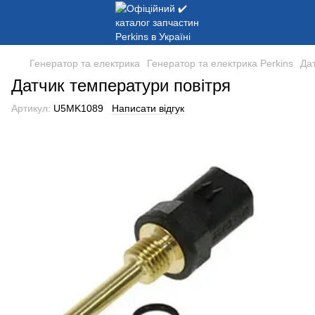
Генератор та електрика
Генератор та електрика Perkins
Да
Датчик температури повітря
Артикул:
U5MK1089
Написати відгук