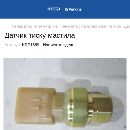
Генератор та електрика
Генератор та електрика Perkins
Да
Датчик тиску мастила
Артикул:
KRP1699
Написати відгук