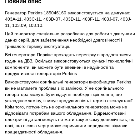
Повний опис
Генератор Perkins 185046160 використовується на двигунах:
403A-11, 403C-11, 403D-07, 403D-11, 403F-11, 403J-07, 403J-
11, 103.09, 103.10.
Цей генератор спеціально розроблено для роботи з двигунами
даних серій, для забезпечення необхідної довговічності і
тривалого терміну експлуатації.
Всі генератори Перкінс проходять перевірку в продовж тисяч
годин на ДВЗ. Оскільки використовуються сучасні технологічні
компоненти, ви можете бути впевнені в надійності та
продуктивності генераторів Perkins.
Використовуючи оригінальні генератори виробництва Perkins
ви не матимете проблем з їх заміною. У не оригінального
генератора можуть бути відсутні необхідні кріплення, що
ускладнює заміну, знижує продуктивність і термін експлуатації.
Крім того, потужність не оригінального генератора може не
відповідати потребам вашого обладнання. Відремонтовані
електричні деталі можуть не мати таку ж саму довговічність, як
нові, що в свою чергу може спричинити передчасні відмови
працездатності обладнання.