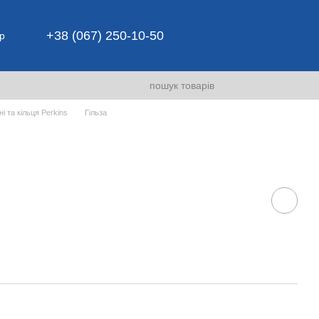
+38 (067) 250-10-50
р
і та кільця Perkins
Гільза