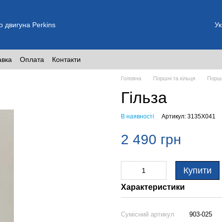
о двигуна Perkins
Ук
авка
Оплата
Контакти
Головна
Поршні та кільця
Поршн
Гільза
В наявності
Артикул: 3135X041
2 490 грн
Купити
Характеристики
Сумісний артикул
903-025