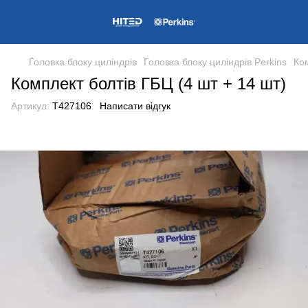
Головка блоку циліндрів
Головка блоку циліндрів Perkins
Ком
Комплект болтів ГБЦ (4 шт + 14 шт)
Артикул:
T427106
Написати відгук