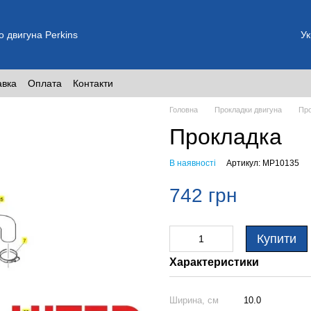
о двигуна Perkins
Ук
авка
Оплата
Контакти
Головна
Прокладки двигуна
Про
Прокладка
В наявності
Артикул: MP10135
742 грн
Купити
Характеристики
Ширина, см
10.0