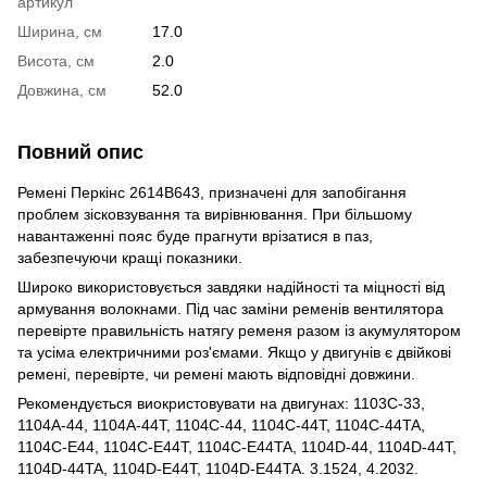
артикул
Ширина, см
17.0
Висота, см
2.0
Довжина, см
52.0
Повний опис
Ремені Перкінс 2614B643, призначені для запобігання
проблем зісковзування та вирівнювання. При більшому
навантаженні пояс буде прагнути врізатися в паз,
забезпечуючи кращі показники.
Широко використовується завдяки надійності та міцності від
армування волокнами. Під час заміни ременів вентилятора
перевірте правильність натягу ременя разом із акумулятором
та усіма електричними роз'ємами. Якщо у двигунів є двійкові
ремені, перевірте, чи ремені мають відповідні довжини.
Рекомендується виокристовувати на двигунах:
1103C-33,
1104A-44, 1104A-44T, 1104C-44, 1104C-44T, 1104C-44TA,
1104C-E44, 1104C-E44T, 1104C-E44TA, 1104D-44, 1104D-44T,
1104D-44TA, 1104D-E44T, 1104D-E44TA
.
3.1524
,
4.2032
.