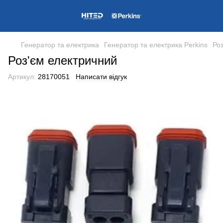
Генератор та електрика
Генератор та електрика Perkins
Ро
Роз'єм електричний
Артикул:
28170051
Написати відгук