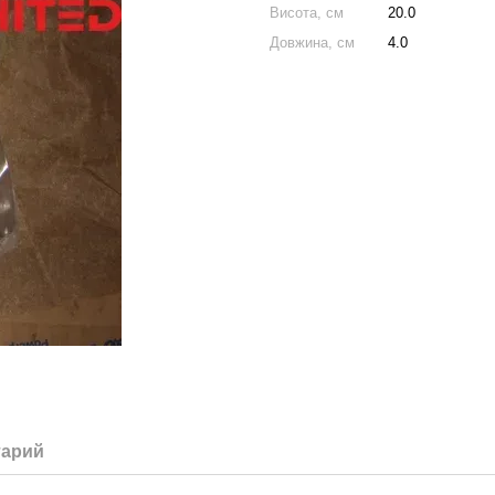
Висота, см
20.0
Довжина, см
4.0
тарий