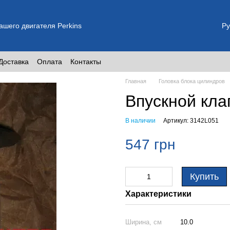
шего двигателя Perkins
Ру
Доставка
Оплата
Контакты
Главная
Головка блока цилиндров
Впускной кла
В наличии
Артикул: 3142L051
547 грн
Купить
Характеристики
Ширина, см
10.0