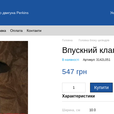
о двигуна Perkins
Ук
авка
Оплата
Контакти
Головна
Головка блоку циліндрів
Впускний кла
В наявності
Артикул: 3142L051
547 грн
Купити
Характеристики
Ширина, см
10.0