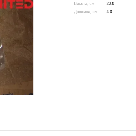
Висота, см
20.0
Довжина, см
4.0