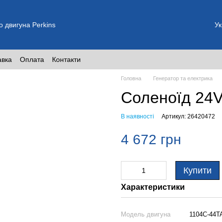
о двигуна Perkins
Ук
авка
Оплата
Контакти
Головна
Генератор та електрика
Соленоїд 24
В наявності
Артикул: 26420472
4 672 грн
Купити
Характеристики
Модель двигуна
1104C-44TA