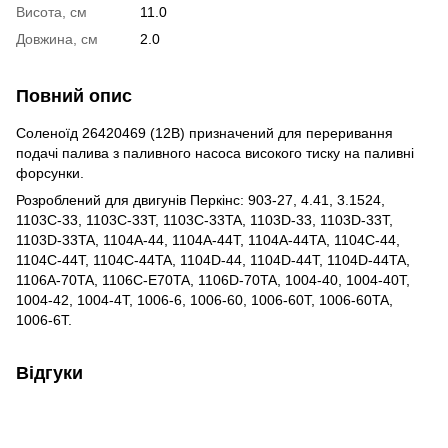
Висота, см
11.0
Довжина, см
2.0
Повний опис
Соленоїд 26420469 (12В) призначений для переривання
подачі палива з паливного насоса високого тиску на паливні
форсунки.
Розроблений для двигунів Перкінс:
903-27, 4.41, 3.1524,
1103C-33, 1103C-33T, 1103C-33TA, 1103D-33, 1103D-33T,
1103D-33TA, 1104A-44, 1104A-44T, 1104A-44TA, 1104C-44,
1104C-44T, 1104C-44TA, 1104D-44, 1104D-44T, 1104D-44TA,
1106A-70TA, 1106C-E70TA, 1106D-70TA, 1004-40, 1004-40T,
1004-42, 1004-4T, 1006-6, 1006-60, 1006-60T, 1006-60TA,
1006-6T
.
Відгуки