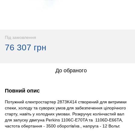
Під замовлення
76 307 грн
До обраного
Повний опис
Потужний єлектростартер 2873K414 створений для витримки
спеки, холоду та суворих умов для забезпечення цілорічного
старту, навіть у холодних умовах. Розкручує колінчастий вал
для запуску двигуна Perkins
1106C-E70TA та 1106D-E66TA
,
частота обертання - 3500 оборотів/хв., напруга - 12 Вольт.