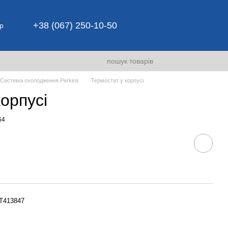
+38 (067) 250-10-50
р
Система охолодження Perkins
Термостат у корпусі
орпусі
64
 T413847