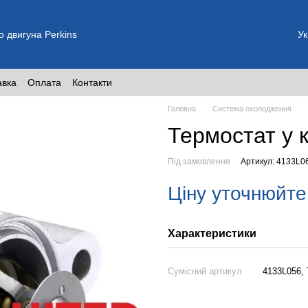
о двигуна Perkins
Ук
авка
Оплата
Контакти
Головна
Система охолодження
Термостат у к
Під замовлення
Артикул: 4133L0
Ціну уточнюйте
Характеристики
Сумісний артикул
4133L056,