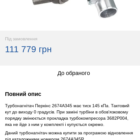
Під замовлення
111 779 грн
До обраного
Повний опис
Турбонагнітач Перкінс 2674A345 має тиск 145 кПа. Тактовий
кут до виходу 0 градусів. При заміні турбіни в обов'язковому
порядку змінюється прокладка турбокомпресора 3682P004,
яка не йде з ним у комплекті і купується окремо.
Даний турбонагнітач можна купити за програмою відновлення
під каталожними номером 2674A345R.