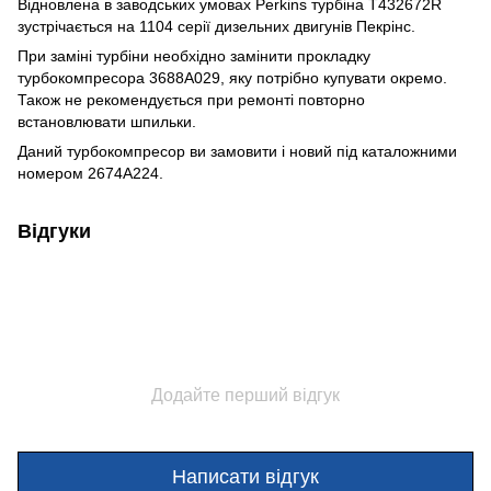
Відновлена в заводських умовах Perkins турбіна T432672R
зустрічається на 1104 серії дизельних двигунів Пекрінс.
При заміні турбіни необхідно замінити прокладку
турбокомпресора 3688A029, яку потрібно купувати окремо.
Також не рекомендується при ремонті повторно
встановлювати шпильки.
Даний турбокомпресор ви замовити і новий під каталожними
номером 2674A224.
Відгуки
Додайте перший відгук
Написати відгук